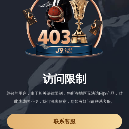
访问限制
尊敬的用户，由于相关法律限制，您所在地区无法访问J9产品，对
此造成的不便，我们深表歉意，您如有疑问请联系客服。
联系客服